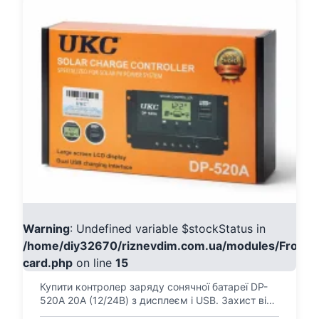
Warning
: Undefined variable $stockStatus in
/home/diy32670/riznevdim.com.ua/modules/Fronte
card.php
on line
15
Купити контролер заряду сонячної батареї DP-
520A 20A (12/24В) з дисплеєм і USB. Захист від
перезаряд...