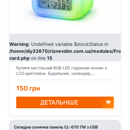
Warning
: Undefined variable $stockStatus in
/home/diy32670/riznevdim.com.ua/modules/Fronte
card.php
on line
15
Купити настільний RGB LED годинник‑нічник з
LCD‑дисплеєм. Будильник, календар,
температура, зміна ко...
150 грн
ДЕТАЛЬНІШЕ
Складна сонячна панель CL-670 7W з USB