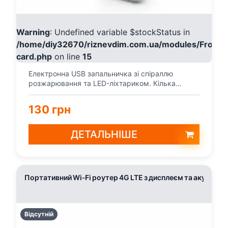
Warning
: Undefined variable $stockStatus in
/home/diy32670/riznevdim.com.ua/modules/Fronte
card.php
on line
15
Електронна USB запальничка зі спіраллю
розжарювання та LED-ліхтариком. Кілька
режимів освітлення, за...
130 грн
ДЕТАЛЬНІШЕ
Портативний Wi‑Fi роутер 4G LTE з дисплеєм та акумуля
Відсутній