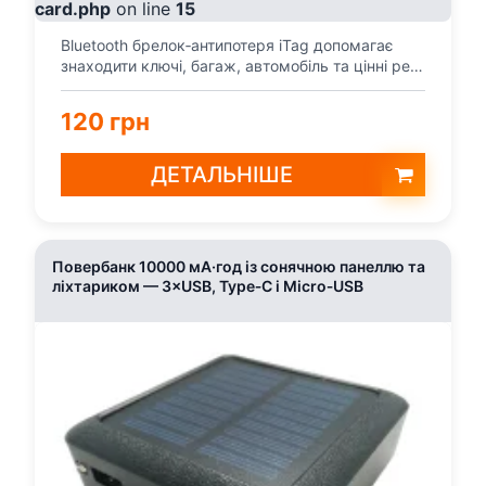
card.php
on line
15
Bluetooth брелок‑антипотеря iTag допомагає
знаходити ключі, багаж, автомобіль та цінні речі
через см...
120 грн
ДЕТАЛЬНІШЕ
Повербанк 10000 мА·год із сонячною панеллю та
ліхтариком — 3×USB, Type‑C і Micro‑USB