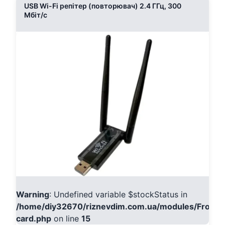
USB Wi-Fi репітер (повторювач) 2.4 ГГц, 300
Мбіт/с
Warning
: Undefined variable $stockStatus in
/home/diy32670/riznevdim.com.ua/modules/Fronte
card.php
on line
15