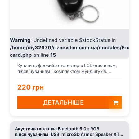
Warning
: Undefined variable $stockStatus in
/home/diy32670/riznevdim.com.ua/modules/Fronte
card.php
on line
15
Купити цифровий алкотестер з LCD-дисплеєм,
підсвічуванням і комплектом мундштуків.
Швидкий тест вміс...
220 грн
ДЕТАЛЬНІШЕ
Акустична колонка Bluetooth 5.0 з RGB
підсвічуванням, USB, microSD Armor Speaker XTR