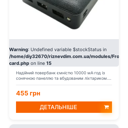
Warning
: Undefined variable $stockStatus in
/home/diy32670/riznevdim.com.ua/modules/Fronte
card.php
on line
15
Надійний повербанк ємністю 10000 мА·год із
сонячною панеллю та вбудованим ліхтариком.
Має 3 USB‑вихо...
455 грн
ДЕТАЛЬНІШЕ