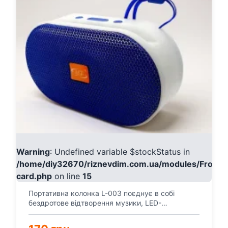
Warning
: Undefined variable $stockStatus in
/home/diy32670/riznevdim.com.ua/modules/Fronte
card.php
on line
15
Портативна колонка L-003 поєднує в собі
бездротове відтворення музики, LED-
підсвічування та зручну п...