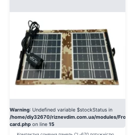
Warning
: Undefined variable $stockStatus in
/home/diy32670/riznevdim.com.ua/modules/Fronte
card.php
on line
15
Компактна сонячна панель CL-670 потужністю