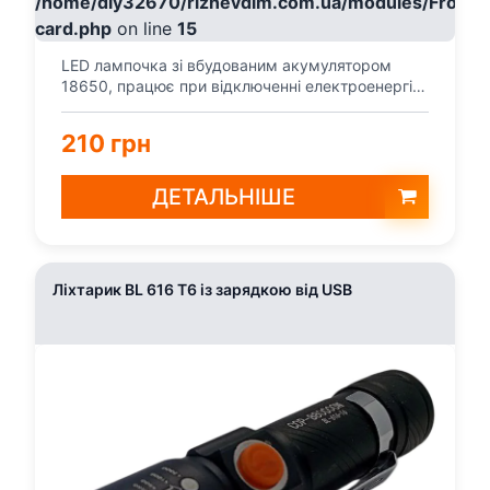
/home/diy32670/riznevdim.com.ua/modules/Fronte
card.php
on line
15
LED лампочка зі вбудованим акумулятором
18650, працює при відключенні електроенергії
до 4 годин, ста...
210 грн
ДЕТАЛЬНІШЕ
Ліхтарик BL 616 T6 із зарядкою від USB