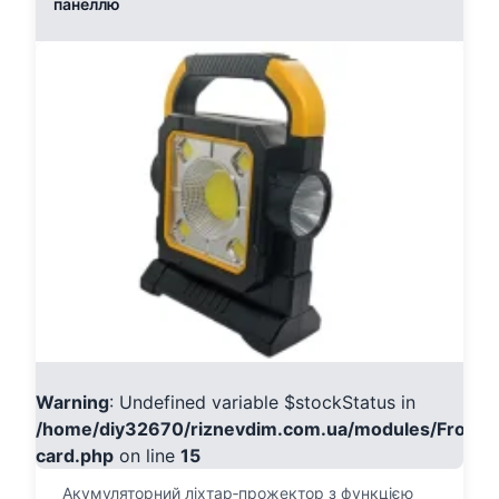
панеллю
Warning
: Undefined variable $stockStatus in
/home/diy32670/riznevdim.com.ua/modules/Fronte
card.php
on line
15
Акумуляторний ліхтар‑прожектор з функцією