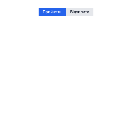
Прийняти
Відхилити
Корисно
Про магазин
Контакти
Політика конфіденційності
Блог
Ми в соцмережах