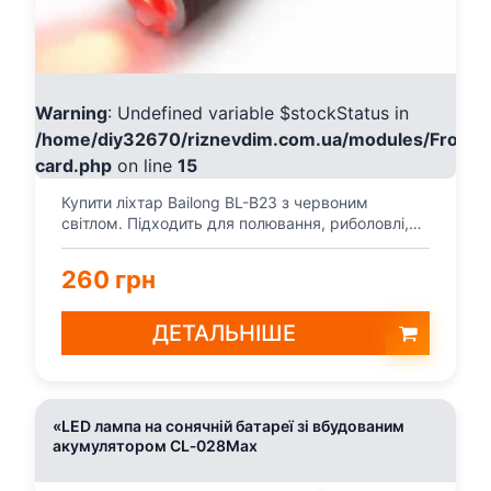
Warning
: Undefined variable $stockStatus in
/home/diy32670/riznevdim.com.ua/modules/Fronte
card.php
on line
15
Купити ліхтар Bailong BL-B23 з червоним
світлом. Підходить для полювання, риболовлі,
туризму, кемпін...
260 грн
ДЕТАЛЬНІШЕ
«LED лампа на сонячній батареї зі вбудованим
акумулятором CL‑028Max