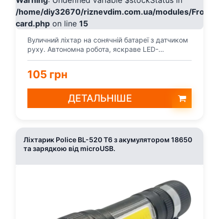
Warning
: Undefined variable $stockStatus in
/home/diy32670/riznevdim.com.ua/modules/Fronte
card.php
on line
15
Вуличний ліхтар на сонячній батареї з датчиком
руху. Автономна робота, яскраве LED-
освітлення, кут д...
105 грн
ДЕТАЛЬНІШЕ
Ліхтарик Police BL-520 T6 з акумулятором 18650
та зарядкою від microUSB.