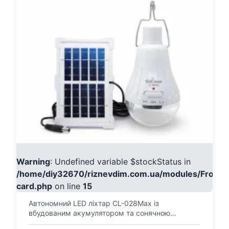
Warning
: Undefined variable $stockStatus in
/home/diy32670/riznevdim.com.ua/modules/Fronte
card.php
on line
15
Автономний LED ліхтар CL-028Max із
вбудованим акумулятором та сонячною
панеллю. Освітлення для дому,...