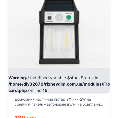
Warning
: Undefined variable $stockStatus in
/home/diy32670/riznevdim.com.ua/modules/Fronte
card.php
on line
15
Економний настінний ліхтар YX 777-2W на
сонячній панелі – автономне вуличне освітлення
без електрики...
180 грн