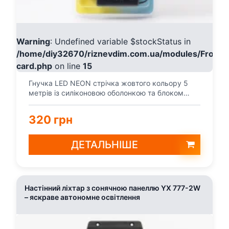
Warning
: Undefined variable $stockStatus in
/home/diy32670/riznevdim.com.ua/modules/Fronte
card.php
on line
15
Гнучка LED NEON стрічка жовтого кольору 5
метрів із силіконовою оболонкою та блоком
живлення в компл...
320 грн
ДЕТАЛЬНІШЕ
Настінний ліхтар з сонячною панеллю YX 777-2W
– яскраве автономне освітлення