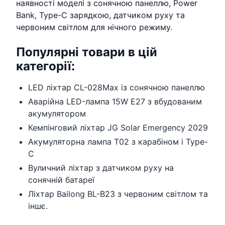
наявності моделі з сонячною панеллю, Power
Bank, Type-C зарядкою, датчиком руху та
червоним світлом для нічного режиму.
Популярні товари в цій
категорії:
LED ліхтар CL-028Max із сонячною панеллю
Аварійна LED-лампа 15W E27 з вбудованим
акумулятором
Кемпінговий ліхтар JG Solar Emergency 2029
Акумуляторна лампа T02 з карабіном і Type-
C
Вуличний ліхтар з датчиком руху на
сонячній батареї
Ліхтар Bailong BL-B23 з червоним світлом та
іншє.